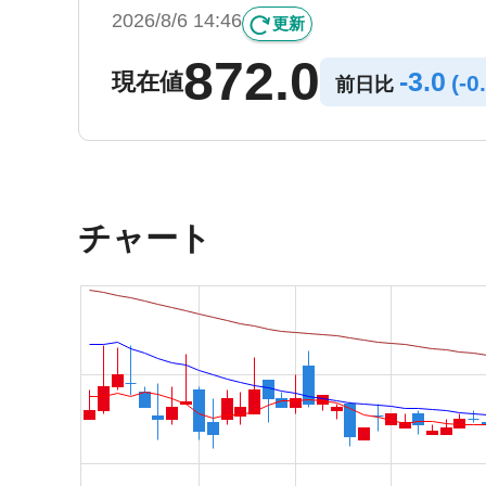
2026/8/6 14:46
更新
872.0
-
3.0
現在値
(
-
0
前日比
チャート