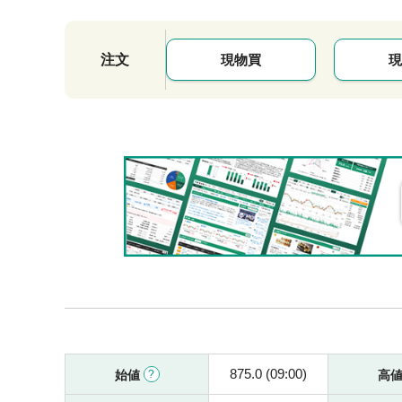
注文
現物買
現
875.0 (09:00)
始値
高