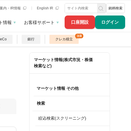
案内・IR情報
English IR
銘柄検索
口座開設
ログイン
ト情報
お客様サポート
DeCo
銀行
クレカ積立
マーケット情報(株式市況・株価
検索など)
マーケット情報 その他
検索
算
絞込検索(スクリーニング)