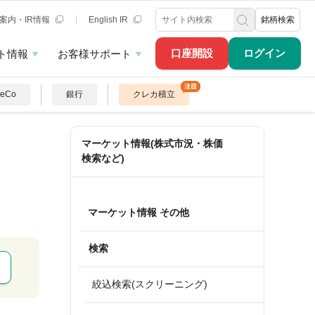
案内・IR情報
English IR
銘柄検索
口座開設
ログイン
ト情報
お客様サポート
DeCo
銀行
クレカ積立
マーケット情報(株式市況・株価
検索など)
マーケット情報 その他
検索
絞込検索(スクリーニング)