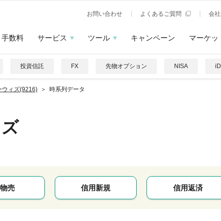
お問い合わせ
よくあるご質問
会社
手数料
サービス
ツール
キャンペーン
マーケッ
投資信託
FX
先物オプション
NISA
i
ウィズ(9216)
時系列データ
ィズ
物売
信用新規
信用返済