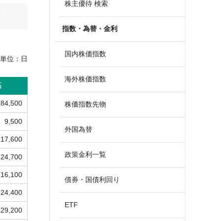
株主優待 検索
算
指数・為替・金利
国内株価指数
単位：
日
海外株価指数
高
84,500
株価指数先物
9,500
外国為替
17,600
政策金利一覧
24,700
16,100
債券・国債利回り
24,400
ETF
29,200