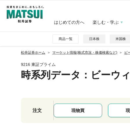
はじめての方へ
楽しむ・学ぶ
商品一覧
日本株
米国株
松井証券ホーム
マーケット情報(株式市況・株価検索など)
ビー
9216 東証プライム
時系列データ
：ビーウ
注文
現物買
現