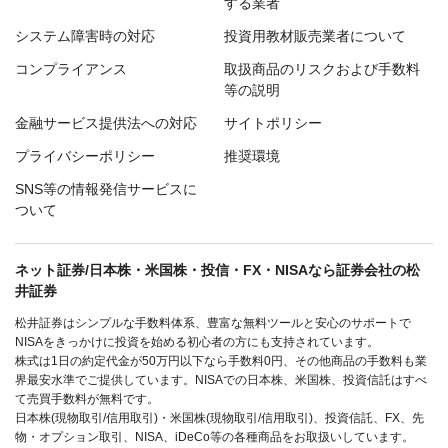
する業者
システム障害時の対応
投資用教材販売業者について
コンプライアンス
取扱商品のリスクおよび手数料
等の説明
金融サービス提供法への対応
サイトポリシー
プライバシーポリシー
推奨環境
SNS等の情報発信サービスに
ついて
ネット証券/日本株・米国株・投信・FX・NISAなら証券会社の松
井証券
松井証券はシンプルな手数料体系、豊富な無料ツールと安心のサポートで
NISAをきっかけに投資を始める初心者の方にも支持されています。
株式は1日の約定代金が50万円以下なら手数料0円、その他商品の手数料も業
界最安水準でご提供しています。NISAでの日本株、米国株、投資信託はすべ
て売買手数料が無料です。
日本株(現物取引/信用取引)・米国株(現物取引/信用取引)、投資信託、FX、先
物・オプション取引、NISA、iDeCo等の各種商品をお取扱いしています。