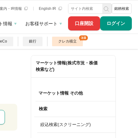
案内・IR情報
English IR
銘柄検索
口座開設
ログイン
ト情報
お客様サポート
DeCo
銀行
クレカ積立
マーケット情報(株式市況・株価
検索など)
マーケット情報 その他
検索
絞込検索(スクリーニング)