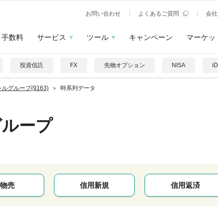
お問い合わせ
よくあるご質問
会社
手数料
サービス
ツール
キャンペーン
マーケッ
投資信託
FX
先物オプション
NISA
i
ルグループ(9163)
時系列データ
グループ
物売
信用新規
信用返済