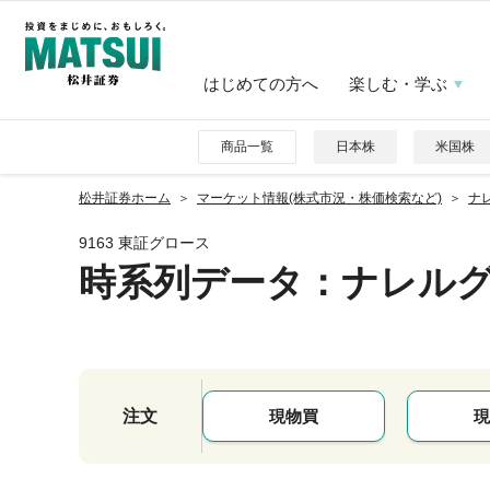
はじめての方へ
楽しむ・学ぶ
商品一覧
日本株
米国株
松井証券ホーム
マーケット情報(株式市況・株価検索など)
ナレ
9163 東証グロース
時系列データ
：ナレル
注文
現物買
現