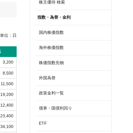
株主優待 検索
算
指数・為替・金利
国内株価指数
単位：
日
海外株価指数
高
3,200
株価指数先物
8,500
外国為替
11,500
政策金利一覧
19,200
12,400
債券・国債利回り
23,400
ETF
34,100