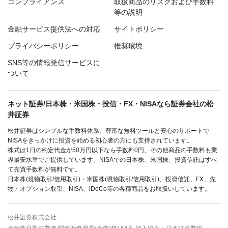
コンプライアンス
取扱商品のリスクおよび手数料
等の説明
金融サービス提供法への対応
サイトポリシー
プライバシーポリシー
推奨環境
SNS等の情報発信サービスに
ついて
ネット証券/日本株・米国株・投信・FX・NISAなら証券会社の松
井証券
松井証券はシンプルな手数料体系、豊富な無料ツールと安心のサポートで
NISAをきっかけに投資を始める初心者の方にも支持されています。
株式は1日の約定代金が50万円以下なら手数料0円、その他商品の手数料も業
界最安水準でご提供しています。NISAでの日本株、米国株、投資信託はすべ
て売買手数料が無料です。
日本株(現物取引/信用取引)・米国株(現物取引/信用取引)、投資信託、FX、先
物・オプション取引、NISA、iDeCo等の各種商品をお取扱いしています。
松井証券株式会社