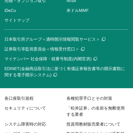
先物・オプション取引
NISA
iDeCo
米ドルMMF
サイトマップ
日本取引所グループ＜適時開示情報閲覧サービス＞
証券取引等監視委員会＜情報受付窓口＞
マイナンバー 社会保障・税番号制度(内閣官房)
EDINET(金融商品取引法に基づく有価証券報告書等の開示書類に
関する電子開示システム)
各口座取引規程
各種犯罪手口とその対策
セキュリティについて
「松井証券」の名前を無断使用
する業者
システム障害時の対応
投資用教材販売業者について