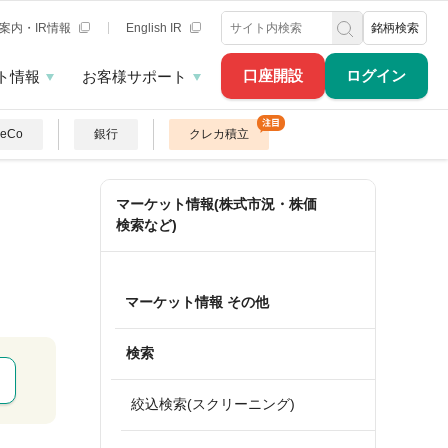
案内・IR情報
English IR
銘柄検索
口座開設
ログイン
ト情報
お客様サポート
DeCo
銀行
クレカ積立
マーケット情報(株式市況・株価
検索など)
マーケット情報 その他
検索
絞込検索(スクリーニング)