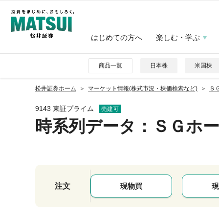
はじめての方へ
楽しむ・学ぶ
商品一覧
日本株
米国株
松井証券ホーム
マーケット情報(株式市況・株価検索など)
ＳＧ
9143 東証プライム
売建可
時系列データ
：ＳＧホ
注文
現物買
現