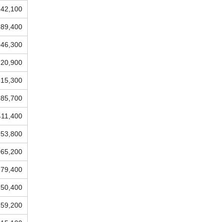
142,100
989,400
046,300
720,900
315,300
985,700
411,400
953,800
065,200
379,400
250,400
159,200