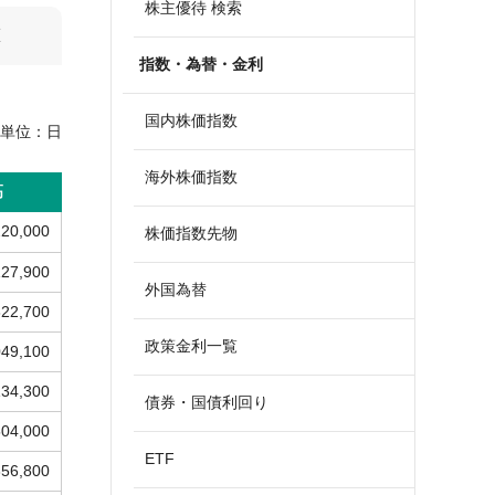
株主優待 検索
算
指数・為替・金利
国内株価指数
単位：
日
海外株価指数
高
220,000
株価指数先物
127,900
外国為替
822,700
政策金利一覧
049,100
134,300
債券・国債利回り
504,000
ETF
356,800