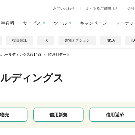
お問い合わせ
よくあるご質問
会社
手数料
サービス
ツール
キャンペーン
マーケッ
投資信託
FX
先物オプション
NISA
i
ホールディングス(9143)
時系列データ
ールディングス
物売
信用新規
信用返済