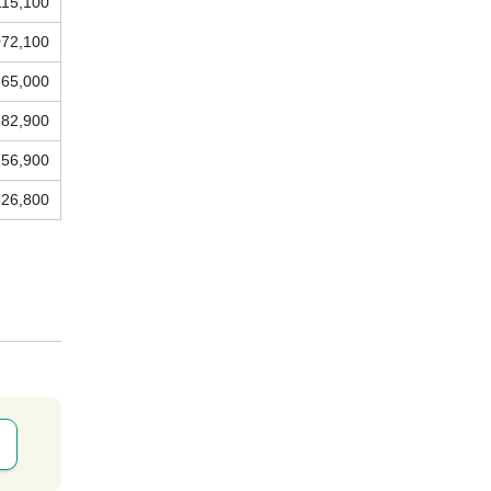
115,100
072,100
365,000
382,900
756,900
826,800