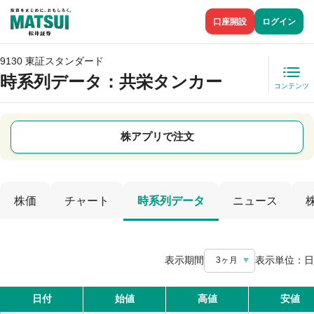
口座開設
ログイン
9130 東証スタンダード
時系列データ
：共栄タンカー
コンテンツ
株アプリで注文
株価
チャート
時系列データ
ニュース
表示期間
表示単位：
日
3ヶ月
日付
始値
高値
安値