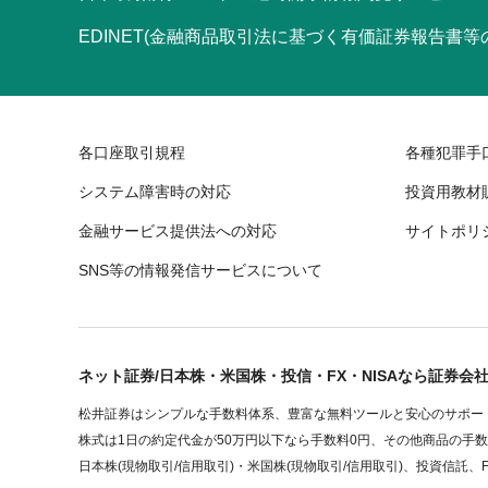
EDINET(金融商品取引法に基づく有価証券報告書
各口座取引規程
各種犯罪手
システム障害時の対応
投資用教材
金融サービス提供法への対応
サイトポリ
SNS等の情報発信サービスについて
ネット証券/日本株・米国株・投信・FX・NISAなら証券会
松井証券はシンプルな手数料体系、豊富な無料ツールと安心のサポート
株式は1日の約定代金が50万円以下なら手数料0円、その他商品の手
日本株(現物取引/信用取引)・米国株(現物取引/信用取引)、投資信託、