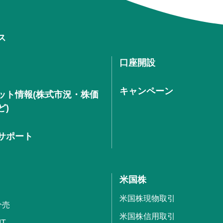
ス
口座開設
キャンペーン
ット情報(株式市況・株価
ど)
サポート
米国株
米国株現物取引
分売
米国株信用取引
IT