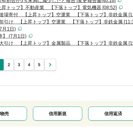
割合が5％未満に減少したと報告 [変更報告書No.16]
トップ】不動産業 【下落トップ】電気機器 [08:52]
後場寄付 【上昇トップ】空運業 【下落トップ】非鉄金属 [12:
前引け 【上昇トップ】空運業 【下落トップ】非鉄金属 [11:3
月1日)
 (7月1日)
大引け 【上昇トップ】金属製品 【下落トップ】非鉄金属 [15:
2
3
4
5
次
物売
信用新規
信用返済