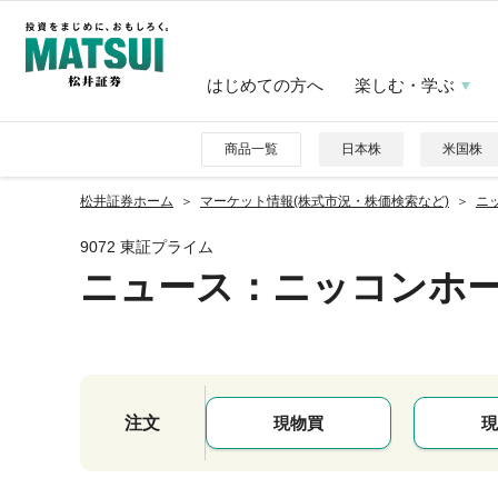
はじめての方へ
楽しむ・学ぶ
商品一覧
日本株
米国株
松井証券ホーム
マーケット情報(株式市況・株価検索など)
ニッ
9072 東証プライム
ニュース
：ニッコンホ
注文
現物買
現