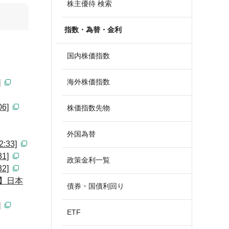
株主優待 検索
算
指数・為替・金利
国内株価指数
海外株価指数
]
6]
株価指数先物
外国為替
33]
1]
政策金利一覧
2]
】日本
債券・国債利回り
]
ETF