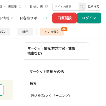
案内・IR情報
English IR
銘柄検索
口座開設
ログイン
ト情報
お客様サポート
DeCo
銀行
クレカ積立
マーケット情報(株式市況・株価
検索など)
マーケット情報 その他
検索
絞込検索(スクリーニング)