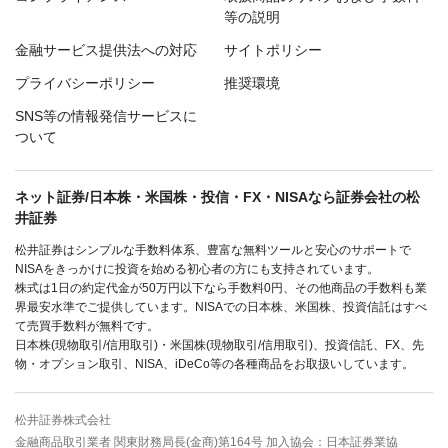
等の説明
金融サービス提供法への対応
サイトポリシー
プライバシーポリシー
推奨環境
SNS等の情報発信サービスに
ついて
ネット証券/日本株・米国株・投信・FX・NISAなら証券会社の松
井証券
松井証券はシンプルな手数料体系、豊富な無料ツールと安心のサポートで
NISAをきっかけに投資を始める初心者の方にも支持されています。
株式は1日の約定代金が50万円以下なら手数料0円、その他商品の手数料も業
界最安水準でご提供しています。NISAでの日本株、米国株、投資信託はすべ
て売買手数料が無料です。
日本株(現物取引/信用取引)・米国株(現物取引/信用取引)、投資信託、FX、先
物・オプション取引、NISA、iDeCo等の各種商品をお取扱いしています。
松井証券株式会社
金融商品取引業者 関東財務局長(金商)第164号 加入協会：日本証券業協