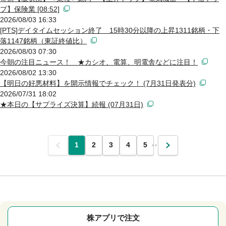
プ】保険業 [08:52]
2026/08/03 16:33
[PTS]デイタイムセッション終了 15時30分以降の上昇1311銘柄・下
落1147銘柄（東証終値比）
2026/08/03 07:30
今朝の注目ニュース！ ★カシオ、電算、明電舎などに注目！
2026/08/02 13:30
【明日の好悪材料】を開示情報でチェック！ (7月31日発表分)
2026/07/31 18:02
★本日の【サプライズ決算】続報 (07月31日)
前
1
2
3
4
5
…
次
株アプリで注文