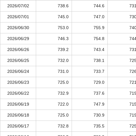
2026/07/02
738.6
744.6
731
2026/07/01
745.0
747.0
730
2026/06/30
753.0
755.9
740
2026/06/29
746.3
754.8
744
2026/06/26
739.2
743.4
731
2026/06/25
732.0
738.1
725
2026/06/24
731.0
733.7
726
2026/06/23
725.0
729.0
721
2026/06/22
732.9
737.6
719
2026/06/19
722.0
747.9
715
2026/06/18
725.0
730.9
719
2026/06/17
732.8
735.5
725