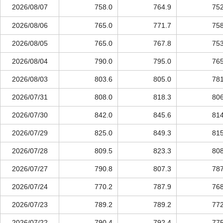
2026/08/07
758.0
764.9
752
2026/08/06
765.0
771.7
758
2026/08/05
765.0
767.8
753
2026/08/04
790.0
795.0
765
2026/08/03
803.6
805.0
781
2026/07/31
808.0
818.3
806
2026/07/30
842.0
845.6
814
2026/07/29
825.0
849.3
815
2026/07/28
809.5
823.3
808
2026/07/27
790.8
807.3
787
2026/07/24
770.2
787.9
768
2026/07/23
789.2
789.2
772
2026/07/22
790.4
792.4
775