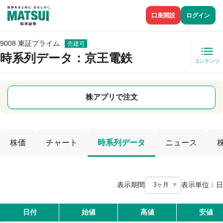
口座開設
ログイン
9008 東証プライム
売建可
時系列データ
：京王電鉄
コンテンツ
株アプリで注文
株価
チャート
時系列データ
ニュース
表示期間
表示単位：
日
3ヶ月
日付
始値
高値
安値