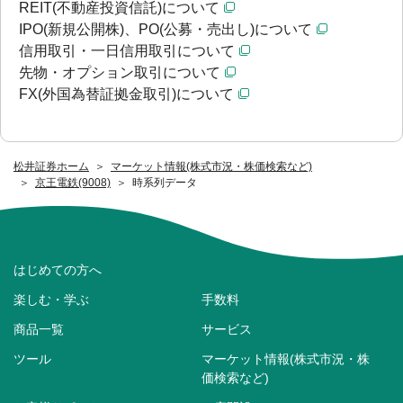
REIT(不動産投資信託)について
IPO(新規公開株)、PO(公募・売出し)について
信用取引・一日信用取引について
先物・オプション取引について
FX(外国為替証拠金取引)について
松井証券ホーム
マーケット情報(株式市況・株価検索など)
京王電鉄(9008)
時系列データ
はじめての方へ
楽しむ・学ぶ
手数料
商品一覧
サービス
ツール
マーケット情報(株式市況・株
価検索など)