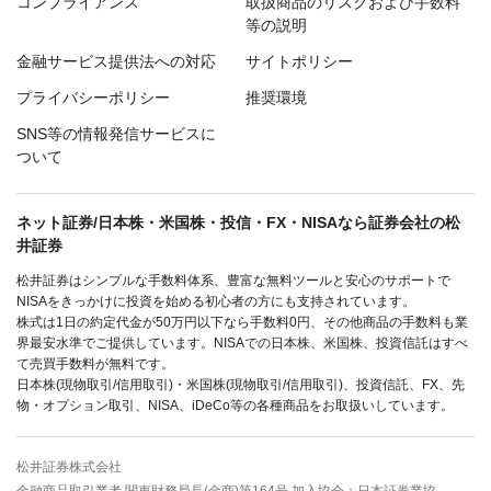
コンプライアンス
取扱商品のリスクおよび手数料
等の説明
金融サービス提供法への対応
サイトポリシー
プライバシーポリシー
推奨環境
SNS等の情報発信サービスに
ついて
ネット証券/日本株・米国株・投信・FX・NISAなら証券会社の松
井証券
松井証券はシンプルな手数料体系、豊富な無料ツールと安心のサポートで
NISAをきっかけに投資を始める初心者の方にも支持されています。
株式は1日の約定代金が50万円以下なら手数料0円、その他商品の手数料も業
界最安水準でご提供しています。NISAでの日本株、米国株、投資信託はすべ
て売買手数料が無料です。
日本株(現物取引/信用取引)・米国株(現物取引/信用取引)、投資信託、FX、先
物・オプション取引、NISA、iDeCo等の各種商品をお取扱いしています。
松井証券株式会社