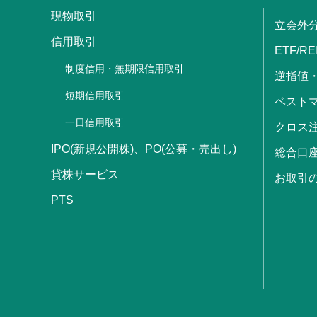
現物取引
立会外
信用取引
ETF/RE
制度信用・無期限信用取引
逆指値
短期信用取引
ベストマ
一日信用取引
クロス
IPO(新規公開株)、PO(公募・売出し)
総合口
貸株サービス
お取引
PTS