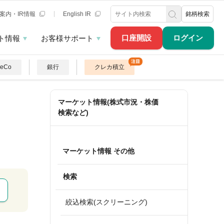
案内・IR情報
English IR
銘柄検索
口座開設
ログイン
ト情報
お客様サポート
DeCo
銀行
クレカ積立
マーケット情報(株式市況・株価
検索など)
マーケット情報 その他
検索
絞込検索(スクリーニング)