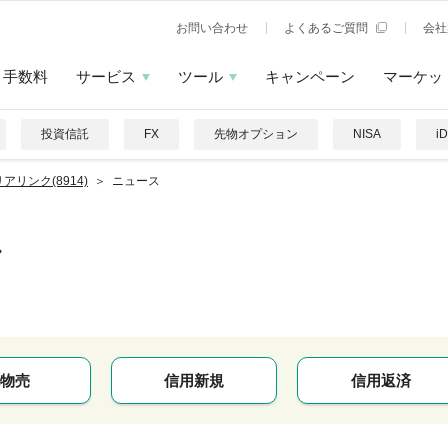
お問い合わせ
よくあるご質問
会社
手数料
サービス
ツール
キャンペーン
マーケッ
投資信託
FX
先物オプション
NISA
i
アリンク(8914)
ニュース
ク
物売
信用新規
信用返済