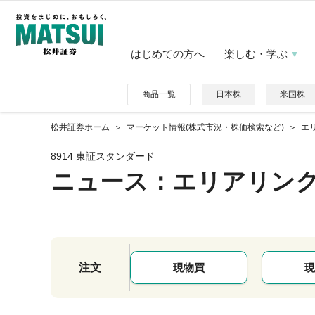
はじめての方へ
楽しむ・学ぶ
商品一覧
日本株
米国株
松井証券ホーム
マーケット情報(株式市況・株価検索など)
エリ
8914 東証スタンダード
ニュース
：エリアリン
注文
現物買
現