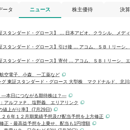
データ
ニュース
株主優待
決
証スタンダード・グロース】 … 日本アビオ、クラシル、メ
証スタンダード・グロース】引け後 … アコム、ＳＢＩリーシ
証スタンダード・グロース】寄付 … アコム、ＳＢＩリーシ、
：航空電子、小森、一工薬など
グ 東証スタンダード・グロース 大型株 マクドナルド、北川
 ―本日につながる期待株は？―
）：アルファＰ、塩野義、エリアリンク
値上がり率】 (7月29日)
、２６年１２月期業績予想及び配当予想を上方修正
修正・最高益予想を上乗せ、配当も1円増額