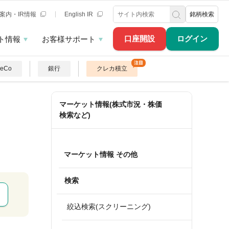
案内・IR情報
English IR
銘柄検索
口座開設
ログイン
ト情報
お客様サポート
DeCo
銀行
クレカ積立
マーケット情報(株式市況・株価
検索など)
マーケット情報 その他
検索
絞込検索(スクリーニング)