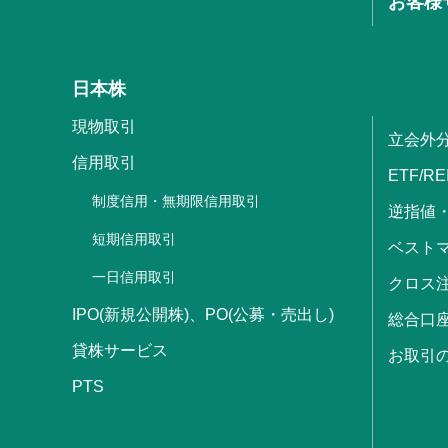
お客様
日本株
現物取引
立会外
信用取引
ETF/RE
制度信用・無期限信用取引
逆指値
短期信用取引
ベストマ
一日信用取引
クロス
IPO(新規公開株)、PO(公募・売出し)
総合口
貸株サービス
お取引
PTS