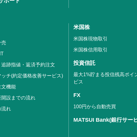
サポート
米国株
米国株現物取引
分売
米国株信用取引
IT
投資信託
・追跡指値・返済予約注文
最大1%貯まる投信残高ポイ
ッチ(約定価格改善サービス)
ビス
注文機能
FX
座開設までの流れ
100円から自動売買
の流れ
MATSUI Bank(銀行サー