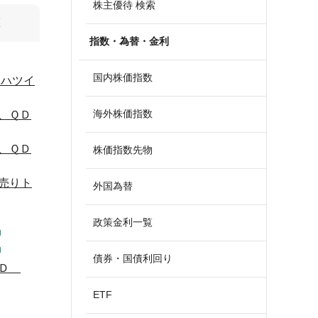
株主優待 検索
算
指数・為替・金利
国内株価指数
イハツイ
海外株価指数
、ＱＤ
、ＱＤ
株価指数先物
売りト
外国為替
政策金利一覧
債券・国債利回り
ＨＤ
ETF