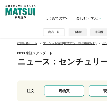
はじめての方へ
楽しむ・学ぶ
商品一覧
日本株
米国株
松井証券ホーム
マーケット情報(株式市況・株価検索など)
セ
8898 東証スタンダード
ニュース
：センチュリ
注文
現物買
現