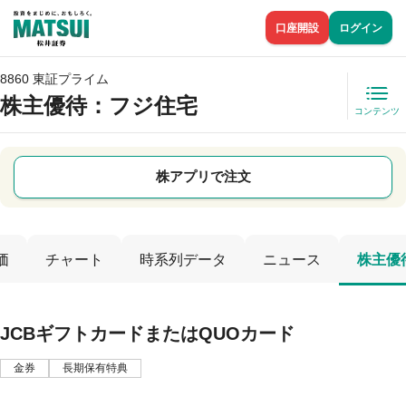
口座開設
ログイン
8860 東証プライム
株主優待
：フジ住宅
コンテンツ
株アプリで注文
価
チャート
時系列データ
ニュース
株主優
JCBギフトカードまたはQUOカード
金券
長期保有特典