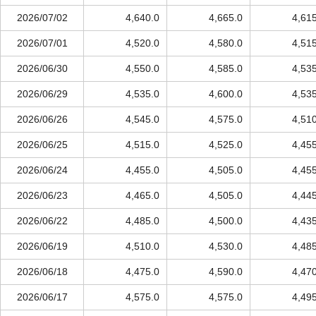
2026/07/02
4,640.0
4,665.0
4,61
2026/07/01
4,520.0
4,580.0
4,51
2026/06/30
4,550.0
4,585.0
4,53
2026/06/29
4,535.0
4,600.0
4,53
2026/06/26
4,545.0
4,575.0
4,51
2026/06/25
4,515.0
4,525.0
4,45
2026/06/24
4,455.0
4,505.0
4,45
2026/06/23
4,465.0
4,505.0
4,44
2026/06/22
4,485.0
4,500.0
4,43
2026/06/19
4,510.0
4,530.0
4,48
2026/06/18
4,475.0
4,590.0
4,47
2026/06/17
4,575.0
4,575.0
4,49