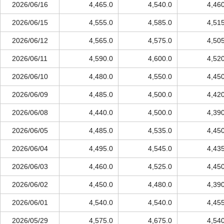
2026/06/16
4,465.0
4,540.0
4,46
2026/06/15
4,555.0
4,585.0
4,51
2026/06/12
4,565.0
4,575.0
4,50
2026/06/11
4,590.0
4,600.0
4,52
2026/06/10
4,480.0
4,550.0
4,45
2026/06/09
4,485.0
4,500.0
4,42
2026/06/08
4,440.0
4,500.0
4,39
2026/06/05
4,485.0
4,535.0
4,45
2026/06/04
4,495.0
4,545.0
4,43
2026/06/03
4,460.0
4,525.0
4,45
2026/06/02
4,450.0
4,480.0
4,39
2026/06/01
4,540.0
4,540.0
4,45
2026/05/29
4,575.0
4,675.0
4,54