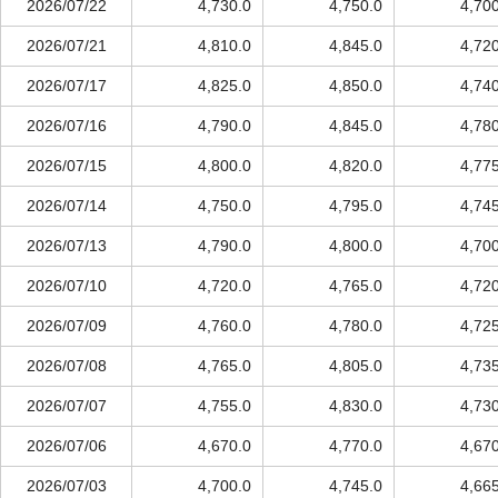
2026/07/22
4,730.0
4,750.0
4,70
2026/07/21
4,810.0
4,845.0
4,72
2026/07/17
4,825.0
4,850.0
4,74
2026/07/16
4,790.0
4,845.0
4,78
2026/07/15
4,800.0
4,820.0
4,77
2026/07/14
4,750.0
4,795.0
4,74
2026/07/13
4,790.0
4,800.0
4,70
2026/07/10
4,720.0
4,765.0
4,72
2026/07/09
4,760.0
4,780.0
4,72
2026/07/08
4,765.0
4,805.0
4,73
2026/07/07
4,755.0
4,830.0
4,73
2026/07/06
4,670.0
4,770.0
4,67
2026/07/03
4,700.0
4,745.0
4,66