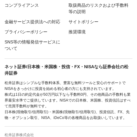
コンプライアンス
取扱商品のリスクおよび手数料
等の説明
金融サービス提供法への対応
サイトポリシー
プライバシーポリシー
推奨環境
SNS等の情報発信サービスに
ついて
ネット証券/日本株・米国株・投信・FX・NISAなら証券会社の松
井証券
松井証券はシンプルな手数料体系、豊富な無料ツールと安心のサポートで
NISAをきっかけに投資を始める初心者の方にも支持されています。
株式は1日の約定代金が50万円以下なら手数料0円、その他商品の手数料も業
界最安水準でご提供しています。NISAでの日本株、米国株、投資信託はすべ
て売買手数料が無料です。
日本株(現物取引/信用取引)・米国株(現物取引/信用取引)、投資信託、FX、先
物・オプション取引、NISA、iDeCo等の各種商品をお取扱いしています。
松井証券株式会社