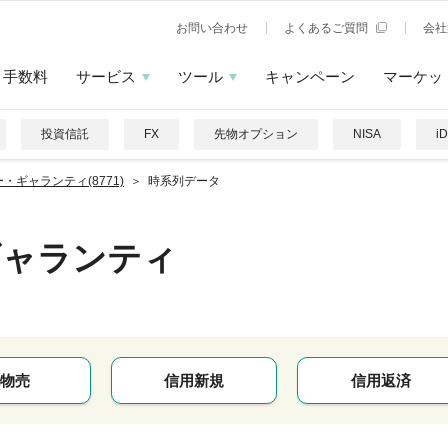
お問い合わせ
よくあるご質問
会社
手数料
サービス
ツール
キャンペーン
マーケッ
投資信託
FX
先物オプション
NISA
i
・ギャランティ(8771)
時系列データ
ギャランティ
物売
信用新規
信用返済