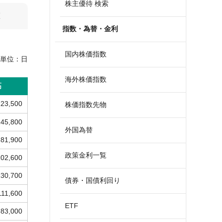
株主優待 検索
算
指数・為替・金利
国内株価指数
単位：
日
海外株価指数
高
123,500
株価指数先物
145,800
外国為替
81,900
政策金利一覧
102,600
130,700
債券・国債利回り
111,600
ETF
83,000