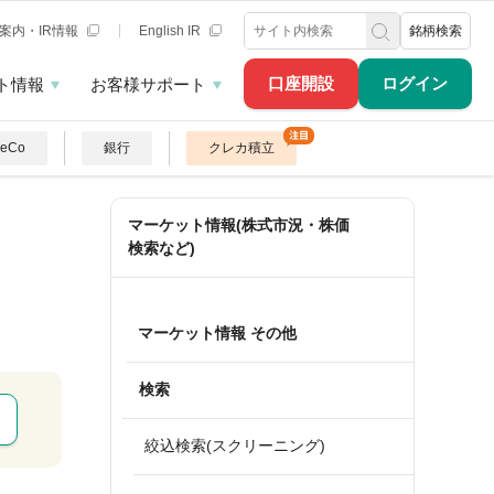
案内・IR情報
English IR
銘柄検索
口座開設
ログイン
ト情報
お客様サポート
DeCo
銀行
クレカ積立
マーケット情報(株式市況・株価
検索など)
マーケット情報 その他
検索
絞込検索(スクリーニング)