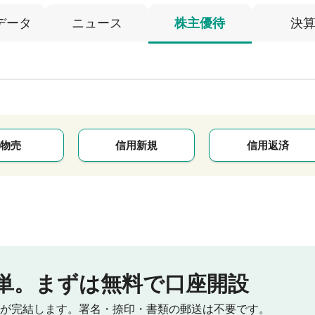
データ
ニュース
株主優待
決
物売
信用新規
信用返済
単。
まずは無料で口座開設
が完結します。
署名・捺印・書類の郵送は不要です。