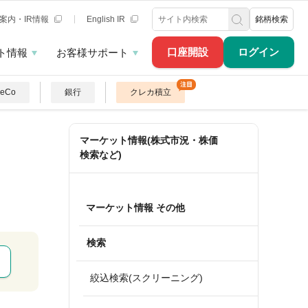
案内・IR情報
English IR
銘柄検索
口座開設
ログイン
ト情報
お客様サポート
DeCo
銀行
クレカ積立
マーケット情報(株式市況・株価
検索など)
マーケット情報 その他
検索
絞込検索(スクリーニング)