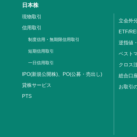
日本株
現物取引
立会外
信用取引
ETF/RE
制度信用・無期限信用取引
逆指値
短期信用取引
ベストマ
一日信用取引
クロス
IPO(新規公開株)、PO(公募・売出し)
総合口
貸株サービス
お取引
PTS