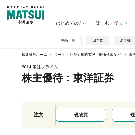
はじめての方へ
楽しむ・学ぶ
商品一覧
日本株
米国株
松井証券ホーム
マーケット情報(株式市況・株価検索など)
東洋
8614 東証プライム
株主優待
：東洋証券
注文
現物買
現