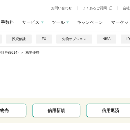
お問い合わせ
よくあるご質問
会社
手数料
サービス
ツール
キャンペーン
マーケッ
投資信託
FX
先物オプション
NISA
i
証券(8614)
株主優待
物売
信用新規
信用返済