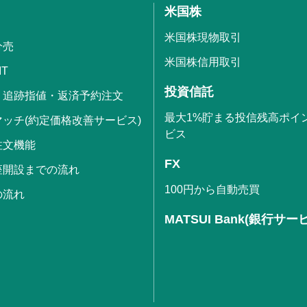
米国株
米国株現物取引
分売
米国株信用取引
IT
投資信託
・追跡指値・返済予約注文
最大1%貯まる投信残高ポイ
ッチ(約定価格改善サービス)
ビス
注文機能
FX
座開設までの流れ
100円から自動売買
の流れ
MATSUI Bank(銀行サー