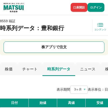
口座開設
ログイン
8559 福証
時系列データ
：豊和銀行
コンテンツ
株アプリで注文
株価
チャート
時系列データ
ニュース
表示期間
表示単位：
日
3ヶ月
日付
始値
高値
安値