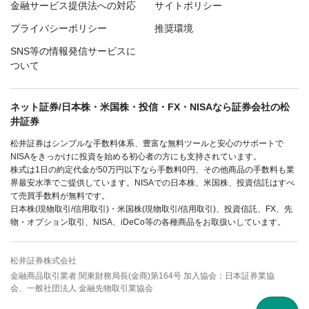
金融サービス提供法への対応
サイトポリシー
プライバシーポリシー
推奨環境
SNS等の情報発信サービスに
ついて
ネット証券/日本株・米国株・投信・FX・NISAなら証券会社の松
井証券
松井証券はシンプルな手数料体系、豊富な無料ツールと安心のサポートで
NISAをきっかけに投資を始める初心者の方にも支持されています。
株式は1日の約定代金が50万円以下なら手数料0円、その他商品の手数料も業
界最安水準でご提供しています。NISAでの日本株、米国株、投資信託はすべ
て売買手数料が無料です。
日本株(現物取引/信用取引)・米国株(現物取引/信用取引)、投資信託、FX、先
物・オプション取引、NISA、iDeCo等の各種商品をお取扱いしています。
松井証券株式会社
金融商品取引業者 関東財務局長(金商)第164号 加入協会：日本証券業協
会、一般社団法人 金融先物取引業協会