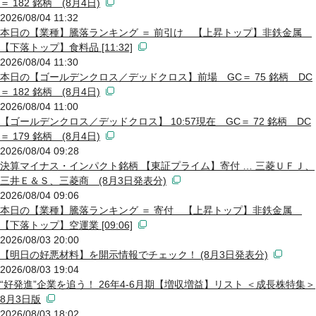
＝ 182 銘柄 (8月4日)
2026/08/04 11:32
本日の【業種】騰落ランキング ＝ 前引け 【上昇トップ】非鉄金属
【下落トップ】食料品 [11:32]
2026/08/04 11:30
本日の【ゴールデンクロス／デッドクロス】前場 GC＝ 75 銘柄 DC
＝ 182 銘柄 (8月4日)
2026/08/04 11:00
【ゴールデンクロス／デッドクロス】 10:57現在 GC＝ 72 銘柄 DC
＝ 179 銘柄 (8月4日)
2026/08/04 09:28
決算マイナス・インパクト銘柄 【東証プライム】寄付 … 三菱ＵＦＪ、
三井Ｅ＆Ｓ、三菱商 (8月3日発表分)
2026/08/04 09:06
本日の【業種】騰落ランキング ＝ 寄付 【上昇トップ】非鉄金属
【下落トップ】空運業 [09:06]
2026/08/03 20:00
【明日の好悪材料】を開示情報でチェック！ (8月3日発表分)
2026/08/03 19:04
“好発進”企業を追う！ 26年4-6月期【増収増益】リスト ＜成長株特集＞
8月3日版
2026/08/03 18:02