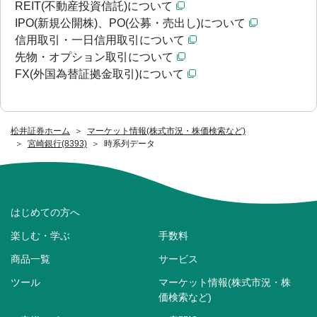
REIT(不動産投資信託)について
IPO(新規公開株)、PO(公募・売出し)について
信用取引・一日信用取引について
先物・オプション取引について
FX(外国為替証拠金取引)について
松井証券ホーム
マーケット情報(株式市況・株価検索など)
宮崎銀行(8393)
時系列データ
はじめての方へ
楽しむ・学ぶ
手数料
商品一覧
サービス
ツール
マーケット情報(株式市況・株
価検索など)