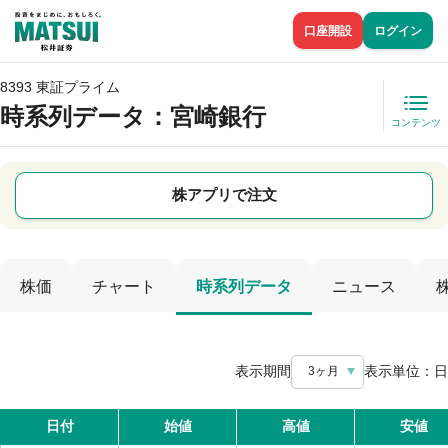
口座開設
ログイン
8393 東証プライム
時系列データ
：宮崎銀行
コンテンツ
株アプリで注文
株価
チャート
時系列データ
ニュース
表示期間
表示単位：
日
3ヶ月
日付
始値
高値
安値