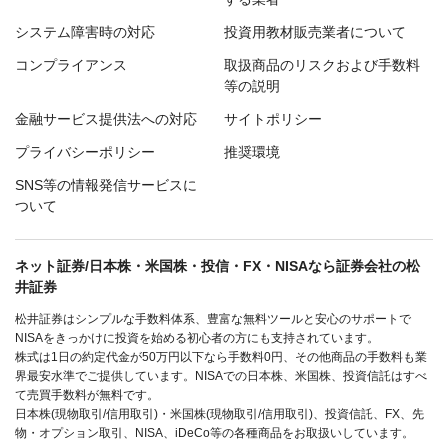
システム障害時の対応
投資用教材販売業者について
コンプライアンス
取扱商品のリスクおよび手数料
等の説明
金融サービス提供法への対応
サイトポリシー
プライバシーポリシー
推奨環境
SNS等の情報発信サービスに
ついて
ネット証券/日本株・米国株・投信・FX・NISAなら証券会社の松
井証券
松井証券はシンプルな手数料体系、豊富な無料ツールと安心のサポートで
NISAをきっかけに投資を始める初心者の方にも支持されています。
株式は1日の約定代金が50万円以下なら手数料0円、その他商品の手数料も業
界最安水準でご提供しています。NISAでの日本株、米国株、投資信託はすべ
て売買手数料が無料です。
日本株(現物取引/信用取引)・米国株(現物取引/信用取引)、投資信託、FX、先
物・オプション取引、NISA、iDeCo等の各種商品をお取扱いしています。