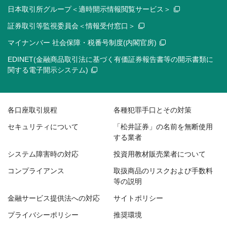
日本取引所グループ＜適時開示情報閲覧サービス＞
証券取引等監視委員会＜情報受付窓口＞
マイナンバー 社会保障・税番号制度(内閣官房)
EDINET(金融商品取引法に基づく有価証券報告書等の開示書類に
関する電子開示システム)
各口座取引規程
各種犯罪手口とその対策
セキュリティについて
「松井証券」の名前を無断使用
する業者
システム障害時の対応
投資用教材販売業者について
コンプライアンス
取扱商品のリスクおよび手数料
等の説明
金融サービス提供法への対応
サイトポリシー
プライバシーポリシー
推奨環境