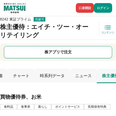
口座開設
ログイン
8242 東証プライム
売建可
株主優待
：エイチ・ツー・オー
コンテンツ
リテイリング
株アプリで注文
価
チャート
時系列データ
ニュース
株主優
買物優待券、お米
食料品
食事券
暮らし
ポイントサービス
長期保有特典