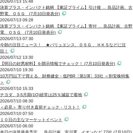
2026/07/13 15:48
決算プラス・インパクト銘柄 【東証プライム】引け後 … 良品計画、古
野電、ＯＳＧ (7月10日発表分)
2026/07/13 09:28
決算プラス・インパクト銘柄 【東証プライム】寄付 … 良品計画、古野
電、ＯＳＧ (7月10日発表分)
2026/07/13 07:30
今朝の注目ニュース！ ★バリュエンス、ＯＳＧ 、ＨＫＳなどに注
目！
2026/07/12 13:30
【明日の好悪材料】を開示情報でチェック！ (7月10日発表分)
2026/07/10 19:30
10万円以下で買える、財務健全・低PBR〔第1弾〕33社 ＜割安株特集
＞
2026/07/10 15:33
チヨダ、3-5月期(1Q)経常は25％減益で着地
2026/07/10 08:30
＜必見＞ 寄り付き直前チェック・リスト！
2026/07/10 07:50
１０日の主なマーケットイベント
2026/07/10 06:00
本日の決算発表予定 … 良品計画、安川電、イオンなど 77社 (7月10日)