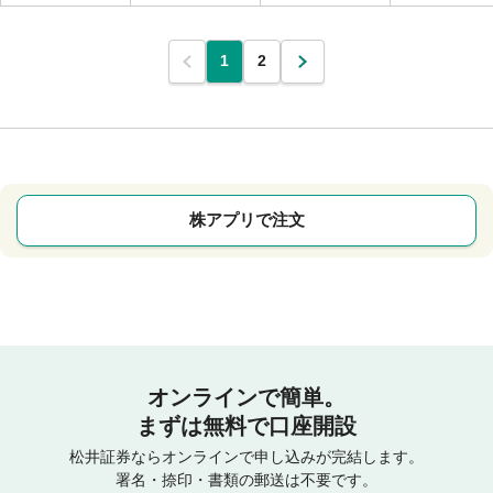
1
2
株アプリで注文
オンラインで簡単。
まずは無料で口座開設
松井証券ならオンラインで申し込みが完結します。
署名・捺印・書類の郵送は不要です。