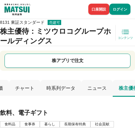
口座開設
ログイン
8131 東証スタンダード
売建可
株主優待
：ミツウロコグループホ
コンテンツ
ールディングス
株アプリで注文
価
チャート
時系列データ
ニュース
株主優
飲料、電子ギフト
食料品
食事券
暮らし
長期保有特典
社会貢献