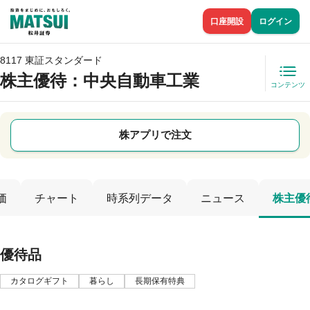
口座開設
ログイン
8117 東証スタンダード
株主優待
：中央自動車工業
コンテンツ
株アプリで注文
価
チャート
時系列データ
ニュース
株主優
優待品
カタログギフト
暮らし
長期保有特典