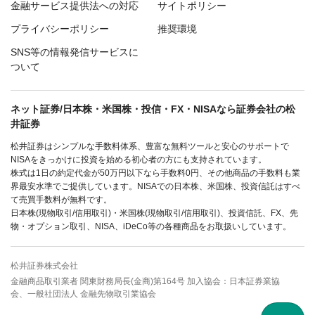
金融サービス提供法への対応
サイトポリシー
プライバシーポリシー
推奨環境
SNS等の情報発信サービスに
ついて
ネット証券/日本株・米国株・投信・FX・NISAなら証券会社の松
井証券
松井証券はシンプルな手数料体系、豊富な無料ツールと安心のサポートで
NISAをきっかけに投資を始める初心者の方にも支持されています。
株式は1日の約定代金が50万円以下なら手数料0円、その他商品の手数料も業
界最安水準でご提供しています。NISAでの日本株、米国株、投資信託はすべ
て売買手数料が無料です。
日本株(現物取引/信用取引)・米国株(現物取引/信用取引)、投資信託、FX、先
物・オプション取引、NISA、iDeCo等の各種商品をお取扱いしています。
松井証券株式会社
金融商品取引業者 関東財務局長(金商)第164号 加入協会：日本証券業協
会、一般社団法人 金融先物取引業協会