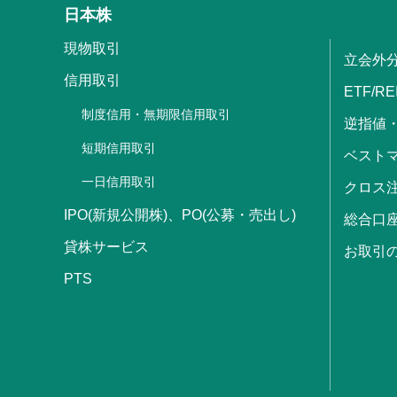
日本株
現物取引
立会外
信用取引
ETF/RE
制度信用・無期限信用取引
逆指値
短期信用取引
ベストマ
一日信用取引
クロス
IPO(新規公開株)、PO(公募・売出し)
総合口
貸株サービス
お取引
PTS