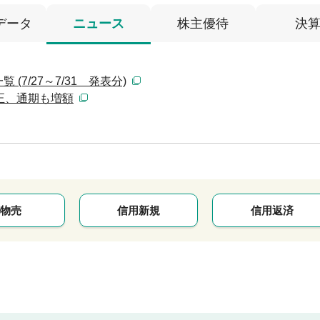
データ
ニュース
株主優待
決
7/27～7/31 発表分)
正、通期も増額
物売
信用新規
信用返済