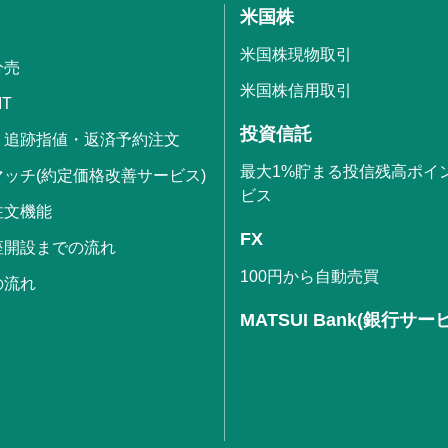
米国株
米国株現物取引
分売
米国株信用取引
IT
投資信託
・追跡指値・返済予約注文
最大1%貯まる投信残高ポイ
ッチ(約定価格改善サービス)
ビス
注文機能
FX
座開設までの流れ
100円から自動売買
の流れ
MATSUI Bank(銀行サー