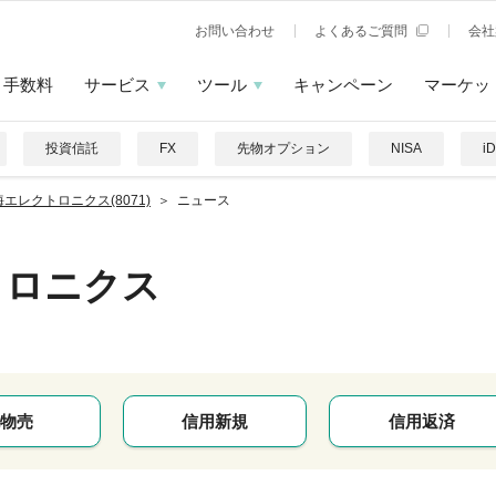
お問い合わせ
よくあるご質問
会社
手数料
サービス
ツール
キャンペーン
マーケッ
投資信託
FX
先物オプション
NISA
i
エレクトロニクス(8071)
ニュース
トロニクス
物売
信用新規
信用返済