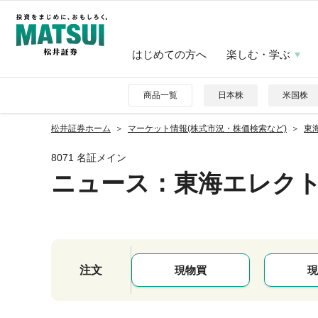
はじめての方へ
楽しむ・学ぶ
商品一覧
日本株
米国株
松井証券ホーム
マーケット情報(株式市況・株価検索など)
東海
8071 名証メイン
ニュース
：東海エレク
注文
現物買
現