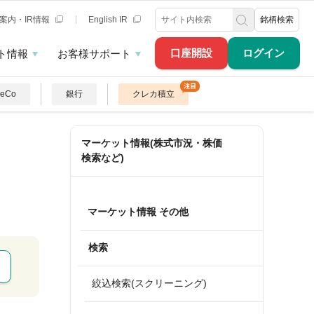
案内・IR情報
English IR
銘柄検索
口座開設
ログイン
ト情報
お客様サポート
DeCo
銀行
クレカ積立
マーケット情報(株式市況・株価
検索など)
マーケット情報 その他
検索
絞込検索(スクリーニング)