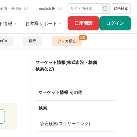
案内・IR情報
English IR
銘柄検索
口座開設
ログイン
ト情報
お客様サポート
DeCo
銀行
クレカ積立
マーケット情報(株式市況・株価
検索など)
マーケット情報 その他
検索
絞込検索(スクリーニング)