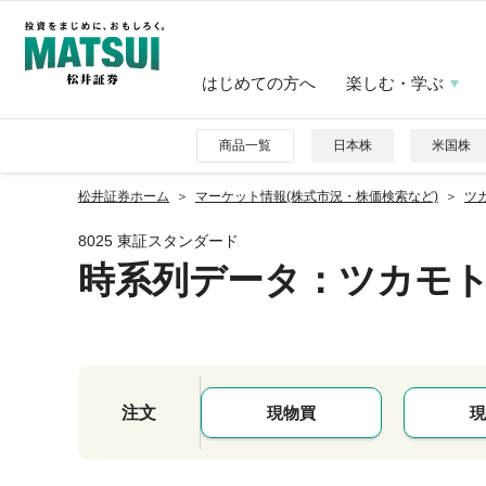
はじめての方へ
楽しむ・学ぶ
商品一覧
日本株
米国株
松井証券ホーム
マーケット情報(株式市況・株価検索など)
ツカ
8025 東証スタンダード
時系列データ
：ツカモ
注文
現物買
現