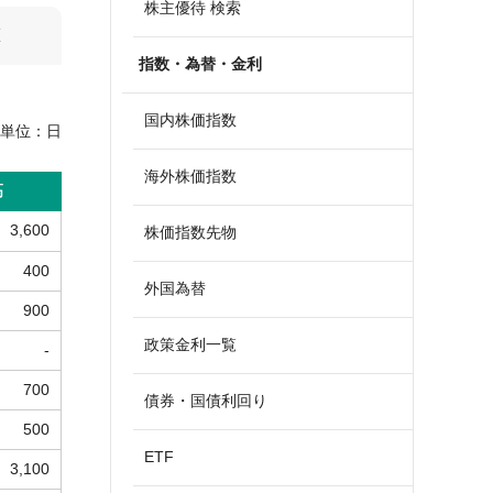
株主優待 検索
算
指数・為替・金利
国内株価指数
単位：
日
海外株価指数
高
3,600
株価指数先物
400
外国為替
900
政策金利一覧
-
700
債券・国債利回り
500
ETF
3,100