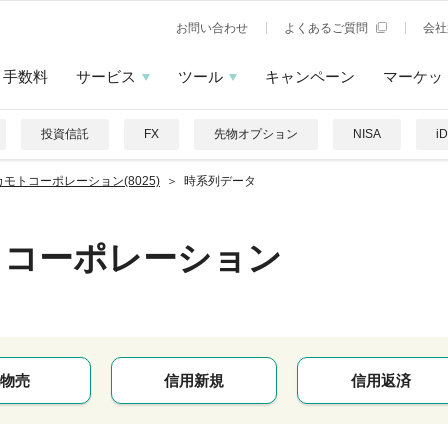
お問い合わせ
よくあるご質問
会社
手数料
サービス
ツール
キャンペーン
マーケッ
投資信託
FX
先物オプション
NISA
i
モトコーポレーション(8025)
時系列データ
トコーポレーション
物売
信用新規
信用返済