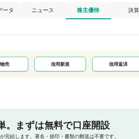
データ
ニュース
株主優待
決
物売
信用新規
信用返済
単。
まずは無料で口座開設
が完結します。
署名・捺印・書類の郵送は不要です。