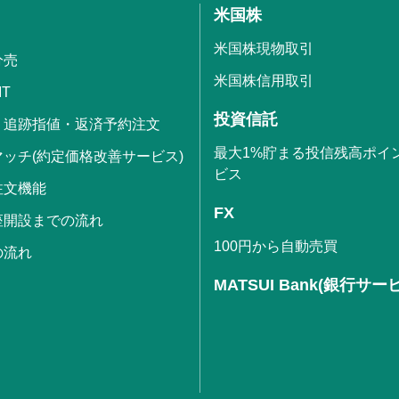
米国株
米国株現物取引
分売
米国株信用取引
IT
投資信託
・追跡指値・返済予約注文
最大1%貯まる投信残高ポイ
ッチ(約定価格改善サービス)
ビス
注文機能
FX
座開設までの流れ
100円から自動売買
の流れ
MATSUI Bank(銀行サー