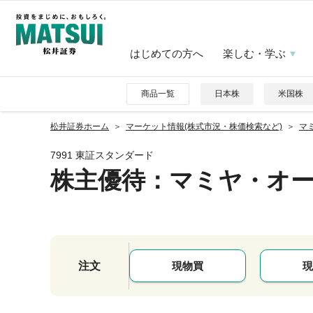
はじめての方へ
楽しむ・学ぶ
商品一覧
日本株
米国株
松井証券ホーム
マーケット情報(株式市況・株価検索など)
マミ
7991 東証スタンダード
株主優待
：マミヤ・オ
注文
現物買
現