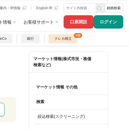
案内・IR情報
English IR
銘柄検索
口座開設
ログイン
ト情報
お客様サポート
DeCo
銀行
クレカ積立
マーケット情報(株式市況・株価
検索など)
マーケット情報 その他
検索
絞込検索(スクリーニング)