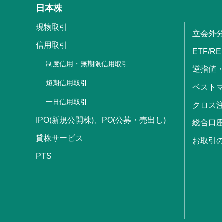
日本株
現物取引
立会外
信用取引
ETF/RE
制度信用・無期限信用取引
逆指値
短期信用取引
ベストマ
一日信用取引
クロス
IPO(新規公開株)、PO(公募・売出し)
総合口
貸株サービス
お取引
PTS