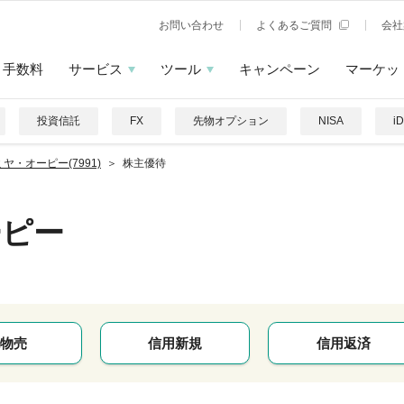
お問い合わせ
よくあるご質問
会社
手数料
サービス
ツール
キャンペーン
マーケッ
投資信託
FX
先物オプション
NISA
i
ヤ・オーピー(7991)
株主優待
ーピー
物売
信用新規
信用返済