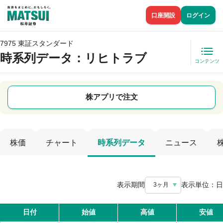
口座開設
ログイン
7975 東証スタンダード
時系列データ
：リヒトラブ
コンテンツ
株アプリで注文
株価
チャート
時系列データ
ニュース
表示期間
表示単位：
日
3ヶ月
日付
始値
高値
安値