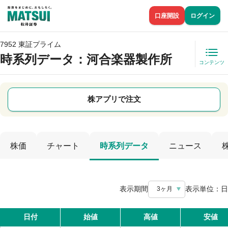
口座開設
ログイン
7952 東証プライム
時系列データ
：河合楽器製作所
コンテンツ
株アプリで注文
株価
チャート
時系列データ
ニュース
表示期間
表示単位：
日
3ヶ月
日付
始値
高値
安値