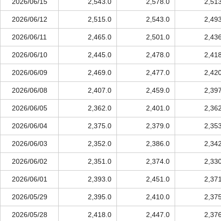
2026/06/15
2,543.0
2,578.0
2,51
2026/06/12
2,515.0
2,543.0
2,49
2026/06/11
2,465.0
2,501.0
2,43
2026/06/10
2,445.0
2,478.0
2,41
2026/06/09
2,469.0
2,477.0
2,42
2026/06/08
2,407.0
2,459.0
2,39
2026/06/05
2,362.0
2,401.0
2,36
2026/06/04
2,375.0
2,379.0
2,35
2026/06/03
2,352.0
2,386.0
2,34
2026/06/02
2,351.0
2,374.0
2,33
2026/06/01
2,393.0
2,451.0
2,37
2026/05/29
2,395.0
2,410.0
2,37
2026/05/28
2,418.0
2,447.0
2,37