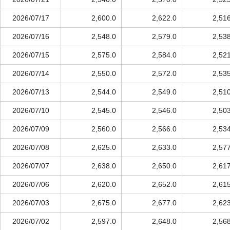
2026/07/17
2,600.0
2,622.0
2,51
2026/07/16
2,548.0
2,579.0
2,53
2026/07/15
2,575.0
2,584.0
2,52
2026/07/14
2,550.0
2,572.0
2,53
2026/07/13
2,544.0
2,549.0
2,51
2026/07/10
2,545.0
2,546.0
2,50
2026/07/09
2,560.0
2,566.0
2,53
2026/07/08
2,625.0
2,633.0
2,57
2026/07/07
2,638.0
2,650.0
2,61
2026/07/06
2,620.0
2,652.0
2,61
2026/07/03
2,675.0
2,677.0
2,62
2026/07/02
2,597.0
2,648.0
2,56