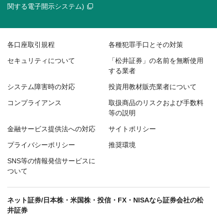
関する電子開示システム)
各口座取引規程
各種犯罪手口とその対策
セキュリティについて
「松井証券」の名前を無断使用
する業者
システム障害時の対応
投資用教材販売業者について
コンプライアンス
取扱商品のリスクおよび手数料
等の説明
金融サービス提供法への対応
サイトポリシー
プライバシーポリシー
推奨環境
SNS等の情報発信サービスに
ついて
ネット証券/日本株・米国株・投信・FX・NISAなら証券会社の松
井証券