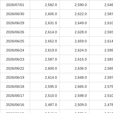
2026/07/01
2,582.0
2,590.0
2,54
2026/06/30
2,605.0
2,622.0
2,58
2026/06/29
2,631.0
2,649.0
2,61
2026/06/26
2,614.0
2,628.0
2,59
2026/06/25
2,652.0
2,659.0
2,61
2026/06/24
2,619.0
2,624.0
2,59
2026/06/23
2,587.0
2,615.0
2,58
2026/06/22
2,600.0
2,636.0
2,56
2026/06/19
2,614.0
2,648.0
2,59
2026/06/18
2,595.0
2,665.0
2,57
2026/06/17
2,510.0
2,598.0
2,51
2026/06/16
2,487.0
2,509.0
2,47