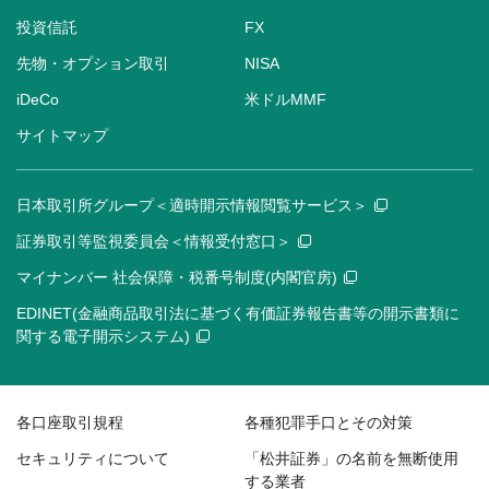
投資信託
FX
先物・オプション取引
NISA
iDeCo
米ドルMMF
サイトマップ
日本取引所グループ＜適時開示情報閲覧サービス＞
証券取引等監視委員会＜情報受付窓口＞
マイナンバー 社会保障・税番号制度(内閣官房)
EDINET(金融商品取引法に基づく有価証券報告書等の開示書類に
関する電子開示システム)
各口座取引規程
各種犯罪手口とその対策
セキュリティについて
「松井証券」の名前を無断使用
する業者