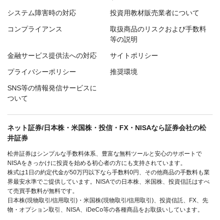
システム障害時の対応
投資用教材販売業者について
コンプライアンス
取扱商品のリスクおよび手数料
等の説明
金融サービス提供法への対応
サイトポリシー
プライバシーポリシー
推奨環境
SNS等の情報発信サービスに
ついて
ネット証券/日本株・米国株・投信・FX・NISAなら証券会社の松
井証券
松井証券はシンプルな手数料体系、豊富な無料ツールと安心のサポートで
NISAをきっかけに投資を始める初心者の方にも支持されています。
株式は1日の約定代金が50万円以下なら手数料0円、その他商品の手数料も業
界最安水準でご提供しています。NISAでの日本株、米国株、投資信託はすべ
て売買手数料が無料です。
日本株(現物取引/信用取引)・米国株(現物取引/信用取引)、投資信託、FX、先
物・オプション取引、NISA、iDeCo等の各種商品をお取扱いしています。