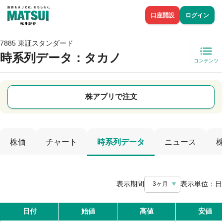
口座開設
ログイン
7885 東証スタンダード
時系列データ
：タカノ
コンテンツ
株アプリで注文
株価
チャート
時系列データ
ニュース
表示期間
表示単位：
日
3ヶ月
日付
始値
高値
安値