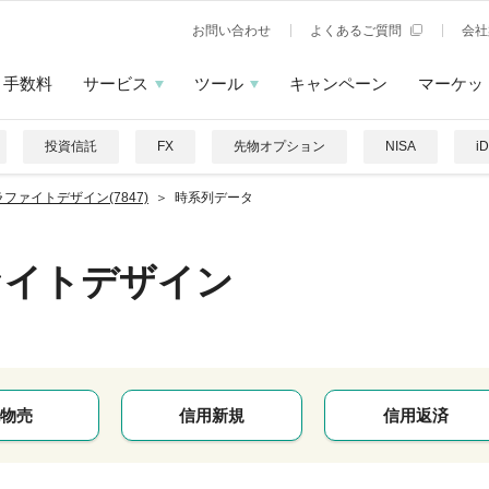
お問い合わせ
よくあるご質問
会社
手数料
サービス
ツール
キャンペーン
マーケッ
投資信託
FX
先物オプション
NISA
i
ファイトデザイン(7847)
時系列データ
ァイトデザイン
物売
信用新規
信用返済