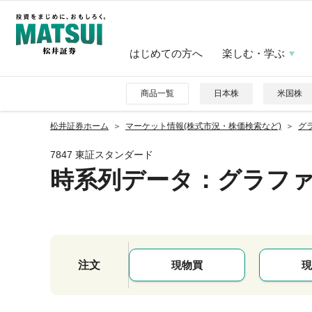
はじめての方へ
楽しむ・学ぶ
商品一覧
日本株
米国株
松井証券ホーム
マーケット情報(株式市況・株価検索など)
グラ
7847 東証スタンダード
時系列データ
：グラフ
注文
現物買
現