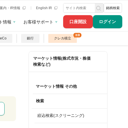
案内・IR情報
English IR
銘柄検索
口座開設
ログイン
ト情報
お客様サポート
DeCo
銀行
クレカ積立
マーケット情報(株式市況・株価
検索など)
マーケット情報 その他
検索
絞込検索(スクリーニング)