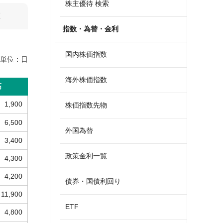
株主優待 検索
算
指数・為替・金利
国内株価指数
単位：
日
海外株価指数
高
1,900
株価指数先物
6,500
外国為替
3,400
政策金利一覧
4,300
4,200
債券・国債利回り
11,900
ETF
4,800