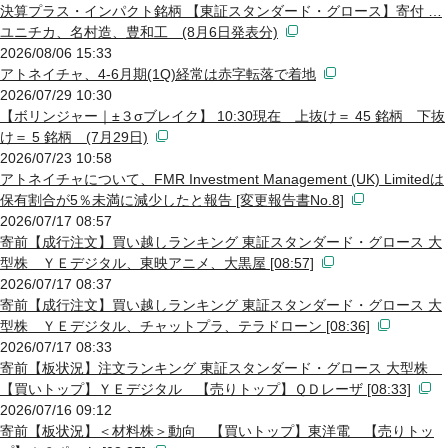
決算プラス・インパクト銘柄 【東証スタンダード・グロース】寄付 …
ユニチカ、名村造、豊和工 (8月6日発表分)
2026/08/06 15:33
アトネイチャ、4-6月期(1Q)経常は赤字転落で着地
2026/07/29 10:30
【ボリンジャー｜±３σブレイク】 10:30現在 上抜け＝ 45 銘柄 下抜
け＝ 5 銘柄 (7月29日)
2026/07/23 10:58
アトネイチャについて、FMR Investment Management (UK) Limitedは
保有割合が5％未満に減少したと報告 [変更報告書No.8]
2026/07/17 08:57
寄前【成行注文】買い越しランキング 東証スタンダード・グロース 大
型株 ＹＥデジタル、東映アニメ、大黒屋 [08:57]
2026/07/17 08:37
寄前【成行注文】買い越しランキング 東証スタンダード・グロース 大
型株 ＹＥデジタル、チャットプラ、テラドローン [08:36]
2026/07/17 08:33
寄前【板状況】注文ランキング 東証スタンダード・グロース 大型株
【買いトップ】ＹＥデジタル 【売りトップ】ＱＤレーザ [08:33]
2026/07/16 09:12
寄前【板状況】＜材料株＞動向 【買いトップ】東洋電 【売りトッ