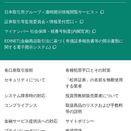
日本取引所グループ＜適時開示情報閲覧サービス＞
証券取引等監視委員会＜情報受付窓口＞
マイナンバー 社会保障・税番号制度(内閣官房)
EDINET(金融商品取引法に基づく有価証券報告書等の開示書類に
関する電子開示システム)
各口座取引規程
各種犯罪手口とその対策
セキュリティについて
「松井証券」の名前を無断使用
する業者
システム障害時の対応
投資用教材販売業者について
コンプライアンス
取扱商品のリスクおよび手数料
等の説明
金融サービス提供法への対応
サイトポリシー
プライバシーポリシー
推奨環境