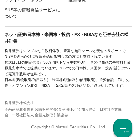
SNS等の情報発信サービスに
ついて
ネット証券/日本株・米国株・投信・FX・NISAなら証券会社の松
井証券
松井証券はシンプルな手数料体系、豊富な無料ツールと安心のサポートで
NISAをきっかけに投資を始める初心者の方にも支持されています。
株式は1日の約定代金が50万円以下なら手数料0円、その他商品の手数料も業
界最安水準でご提供しています。NISAでの日本株、米国株、投資信託はすべ
て売買手数料が無料です。
日本株(現物取引/信用取引)・米国株(現物取引/信用取引)、投資信託、FX、先
物・オプション取引、NISA、iDeCo等の各種商品をお取扱いしています。
松井証券株式会社
金融商品取引業者 関東財務局長(金商)第164号 加入協会：日本証券業協
会、一般社団法人 金融先物取引業協会
Copyright © Matsui Securities Co., Ltd.
メニュー