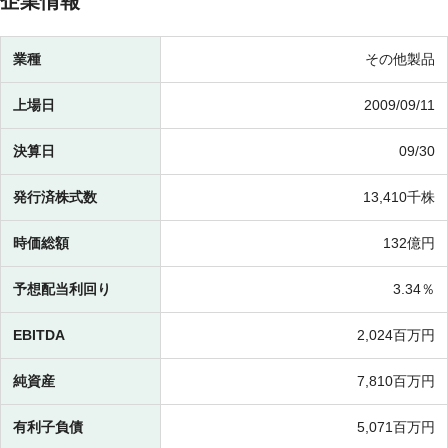
企業情報
業種
その他製品
上場日
2009/09/11
決算日
09/30
発行済株式数
13,410千株
時価総額
132億円
予想配当利回り
3.34％
EBITDA
2,024百万円
純資産
7,810百万円
有利子負債
5,071百万円