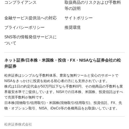
コンプライアンス
取扱商品のリスクおよび手数料
等の説明
金融サービス提供法への対応
サイトポリシー
プライバシーポリシー
推奨環境
SNS等の情報発信サービスに
ついて
ネット証券/日本株・米国株・投信・FX・NISAなら証券会社の松
井証券
松井証券はシンプルな手数料体系、豊富な無料ツールと安心のサポートで
NISAをきっかけに投資を始める初心者の方にも支持されています。
株式は1日の約定代金が50万円以下なら手数料0円、その他商品の手数料も業
界最安水準でご提供しています。NISAでの日本株、米国株、投資信託はすべ
て売買手数料が無料です。
日本株(現物取引/信用取引)・米国株(現物取引/信用取引)、投資信託、FX、先
物・オプション取引、NISA、iDeCo等の各種商品をお取扱いしています。
松井証券株式会社