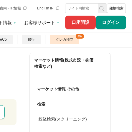
案内・IR情報
English IR
銘柄検索
口座開設
ログイン
ト情報
お客様サポート
DeCo
銀行
クレカ積立
マーケット情報(株式市況・株価
検索など)
マーケット情報 その他
検索
絞込検索(スクリーニング)