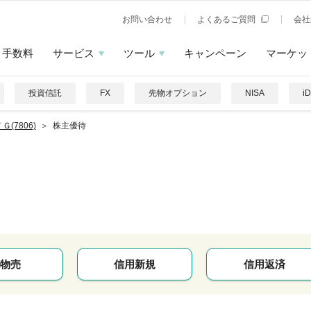
お問い合わせ
よくあるご質問
会社
手数料
サービス
ツール
キャンペーン
マーケッ
投資信託
FX
先物オプション
NISA
i
Ｇ(7806)
株主優待
物売
信用新規
信用返済