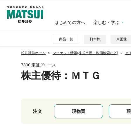
はじめての方へ
楽しむ・学ぶ
商品一覧
日本株
米国株
松井証券ホーム
マーケット情報(株式市況・株価検索など)
ＭＴ
7806 東証グロース
株主優待
：ＭＴＧ
注文
現物買
現