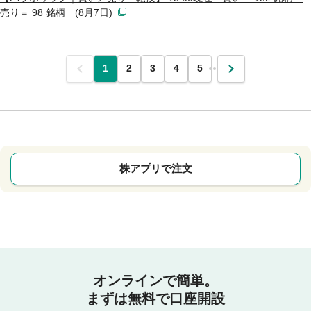
売り＝ 98 銘柄 (8月7日)
前
1
2
3
4
5
…
次
株アプリで注文
オンラインで簡単。
まずは無料で口座開設