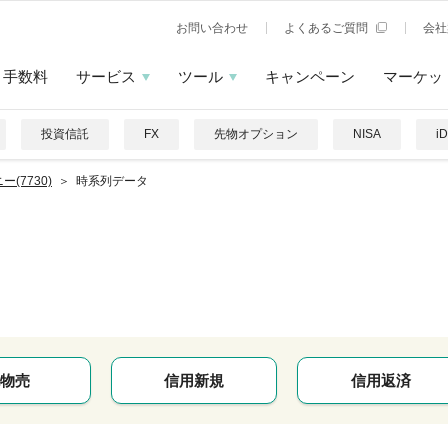
お問い合わせ
よくあるご質問
会社
手数料
サービス
ツール
キャンペーン
マーケッ
投資信託
FX
先物オプション
NISA
i
ー(7730)
時系列データ
物売
信用新規
信用返済