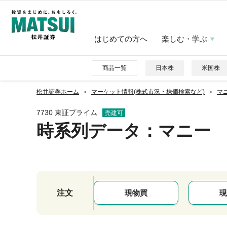
はじめての方へ
楽しむ・学ぶ
商品一覧
日本株
米国株
松井証券ホーム
マーケット情報(株式市況・株価検索など)
マニ
7730 東証プライム
売建可
時系列データ
：マニー
注文
現物買
現