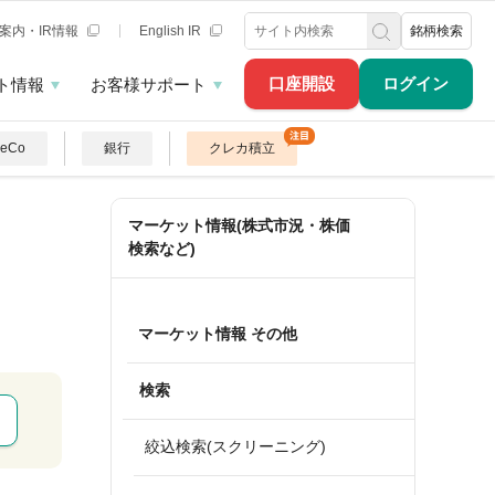
案内・IR情報
English IR
銘柄検索
口座開設
ログイン
ト情報
お客様サポート
DeCo
銀行
クレカ積立
マーケット情報(株式市況・株価
検索など)
マーケット情報 その他
検索
絞込検索(スクリーニング)