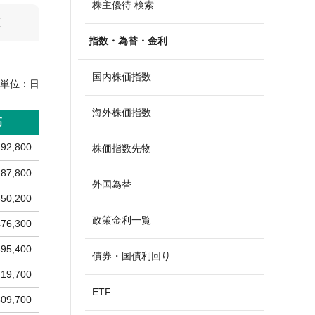
株主優待 検索
算
指数・為替・金利
国内株価指数
単位：
日
海外株価指数
高
292,800
株価指数先物
287,800
外国為替
350,200
政策金利一覧
476,300
395,400
債券・国債利回り
419,700
ETF
609,700