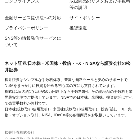
コンプライアンス
取扱商品のリスクおよび手数料
等の説明
金融サービス提供法への対応
サイトポリシー
プライバシーポリシー
推奨環境
SNS等の情報発信サービスに
ついて
ネット証券/日本株・米国株・投信・FX・NISAなら証券会社の松
井証券
松井証券はシンプルな手数料体系、豊富な無料ツールと安心のサポートで
NISAをきっかけに投資を始める初心者の方にも支持されています。
株式は1日の約定代金が50万円以下なら手数料0円、その他商品の手数料も業
界最安水準でご提供しています。NISAでの日本株、米国株、投資信託はすべ
て売買手数料が無料です。
日本株(現物取引/信用取引)・米国株(現物取引/信用取引)、投資信託、FX、先
物・オプション取引、NISA、iDeCo等の各種商品をお取扱いしています。
松井証券株式会社