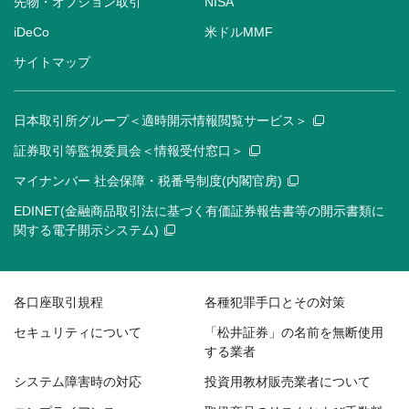
先物・オプション取引
NISA
iDeCo
米ドルMMF
サイトマップ
日本取引所グループ＜適時開示情報閲覧サービス＞
証券取引等監視委員会＜情報受付窓口＞
マイナンバー 社会保障・税番号制度(内閣官房)
EDINET(金融商品取引法に基づく有価証券報告書等の開示書類に
関する電子開示システム)
各口座取引規程
各種犯罪手口とその対策
セキュリティについて
「松井証券」の名前を無断使用
する業者
システム障害時の対応
投資用教材販売業者について