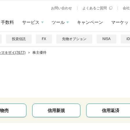
お問い合わせ
よくあるご質問
会社
手数料
サービス
ツール
キャンペーン
マーケッ
投資信託
FX
先物オプション
NISA
i
マキザイ(7677)
株主優待
イ
物売
信用新規
信用返済