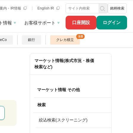
案内・IR情報
English IR
銘柄検索
口座開設
ログイン
ト情報
お客様サポート
DeCo
銀行
クレカ積立
マーケット情報(株式市況・株価
検索など)
マーケット情報 その他
検索
絞込検索(スクリーニング)