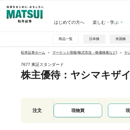
はじめての方へ
楽しむ・学ぶ
商品一覧
日本株
米国株
松井証券ホーム
マーケット情報(株式市況・株価検索など)
ヤシ
7677 東証スタンダード
株主優待
：ヤシマキザ
注文
現物買
現