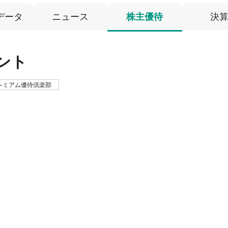
データ
ニュース
株主優待
決
ント
レミアム優待倶楽部