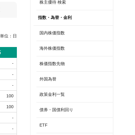
株主優待 検索
算
指数・為替・金利
国内株価指数
単位：
日
海外株価指数
高
-
株価指数先物
-
外国為替
-
政策金利一覧
100
100
債券・国債利回り
-
ETF
-