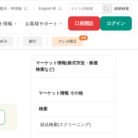
案内・IR情報
English IR
銘柄検索
口座開設
ログイン
ト情報
お客様サポート
DeCo
銀行
クレカ積立
マーケット情報(株式市況・株価
検索など)
マーケット情報 その他
検索
絞込検索(スクリーニング)