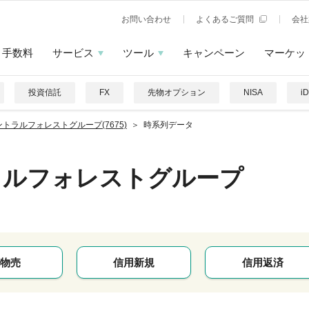
お問い合わせ
よくあるご質問
会社
手数料
サービス
ツール
キャンペーン
マーケッ
投資信託
FX
先物オプション
NISA
i
ントラルフォレストグループ(7675)
時系列データ
ラルフォレストグループ
物売
信用新規
信用返済