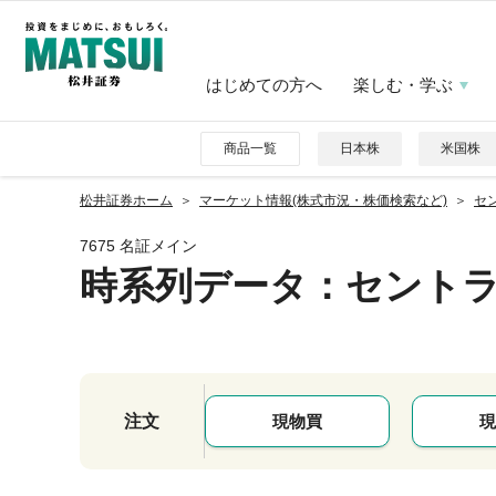
はじめての方へ
楽しむ・学ぶ
商品一覧
日本株
米国株
松井証券ホーム
マーケット情報(株式市況・株価検索など)
セ
7675 名証メイン
時系列データ
：セント
注文
現物買
現