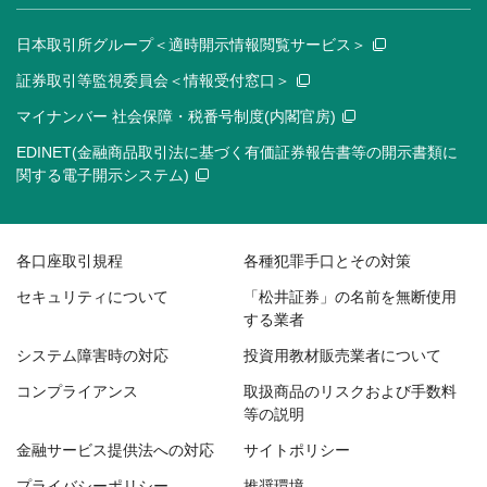
日本取引所グループ＜適時開示情報閲覧サービス＞
証券取引等監視委員会＜情報受付窓口＞
マイナンバー 社会保障・税番号制度(内閣官房)
EDINET(金融商品取引法に基づく有価証券報告書等の開示書類に
関する電子開示システム)
各口座取引規程
各種犯罪手口とその対策
セキュリティについて
「松井証券」の名前を無断使用
する業者
システム障害時の対応
投資用教材販売業者について
コンプライアンス
取扱商品のリスクおよび手数料
等の説明
金融サービス提供法への対応
サイトポリシー
プライバシーポリシー
推奨環境