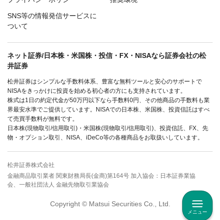
SNS等の情報発信サービスに
ついて
ネット証券/日本株・米国株・投信・FX・NISAなら証券会社の松
井証券
松井証券はシンプルな手数料体系、豊富な無料ツールと安心のサポートで
NISAをきっかけに投資を始める初心者の方にも支持されています。
株式は1日の約定代金が50万円以下なら手数料0円、その他商品の手数料も業
界最安水準でご提供しています。NISAでの日本株、米国株、投資信託はすべ
て売買手数料が無料です。
日本株(現物取引/信用取引)・米国株(現物取引/信用取引)、投資信託、FX、先
物・オプション取引、NISA、iDeCo等の各種商品をお取扱いしています。
松井証券株式会社
金融商品取引業者 関東財務局長(金商)第164号 加入協会：日本証券業協
会、一般社団法人 金融先物取引業協会
Copyright © Matsui Securities Co., Ltd.
メニュー