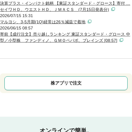
決算プラス・インパクト銘柄 【東証スタンダード・グロース】寄付 …
セイワＨＤ、ウエストＨＤ、ＪＭＡＣＳ (7月15日発表分)
2026/07/15 15:31
マルヨシ、3-5月期(1Q)経常は26％減益で着地
2026/06/15 08:57
寄前【成行注文】売り越しランキング 東証スタンダード・グロース 中
型／小型株 ファンディノ、ＧＭＯペパボ、ブレインズ [08:57]
株アプリで注文
オンラインで簡単。