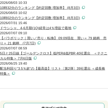
2026/08/03 10:33
10時32分のランキング【約定回数 増加率】 (8月3日)
2026/08/03 10:02
10時02分のランキング【約定回数 増加率】 (8月3日)
2026/07/31 15:46
ドウシシャ、4-6月期(1Q)経常は4％増益で着地
2026/07/07 09:10
【パラボリック｜買い／売り・転換】 09:09現在 買い＝ 79 銘柄 売
り＝ 21 銘柄 (7月7日)
2026/07/07 08:59
5日と25日線【ゴールデンクロス】低PER&低PBR 40社選出 ＜テクニ
カル特集＞ 7月6日版
2026/06/25 19:40
配当利回り“3.5％超”の【最高益】リスト〔第2弾〕39社選出 ＜成長株
特集＞