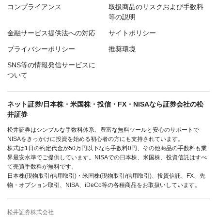
コンプライアンス
取扱商品のリスクおよび手数料
等の説明
金融サービス提供法への対応
サイトポリシー
プライバシーポリシー
推奨環境
SNS等の情報発信サービスに
ついて
ネット証券/日本株・米国株・投信・FX・NISAなら証券会社の松
井証券
松井証券はシンプルな手数料体系、豊富な無料ツールと安心のサポートで
NISAをきっかけに投資を始める初心者の方にも支持されています。
株式は1日の約定代金が50万円以下なら手数料0円、その他商品の手数料も業
界最安水準でご提供しています。NISAでの日本株、米国株、投資信託はすべ
て売買手数料が無料です。
日本株(現物取引/信用取引)・米国株(現物取引/信用取引)、投資信託、FX、先
物・オプション取引、NISA、iDeCo等の各種商品をお取扱いしています。
松井証券株式会社