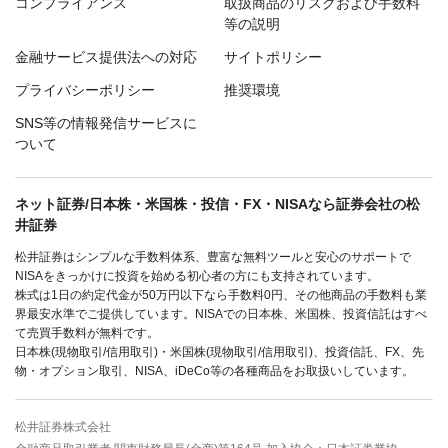
コンプライアンス
取扱商品のリスクおよび手数料
等の説明
金融サービス提供法への対応
サイトポリシー
プライバシーポリシー
推奨環境
SNS等の情報発信サービスに
ついて
ネット証券/日本株・米国株・投信・FX・NISAなら証券会社の松
井証券
松井証券はシンプルな手数料体系、豊富な無料ツールと安心のサポートで
NISAをきっかけに投資を始める初心者の方にも支持されています。
株式は1日の約定代金が50万円以下なら手数料0円、その他商品の手数料も業
界最安水準でご提供しています。NISAでの日本株、米国株、投資信託はすべ
て売買手数料が無料です。
日本株(現物取引/信用取引)・米国株(現物取引/信用取引)、投資信託、FX、先
物・オプション取引、NISA、iDeCo等の各種商品をお取扱いしています。
松井証券株式会社